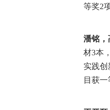
等奖
2
潘铭，
材
3
本
实践创
目获一