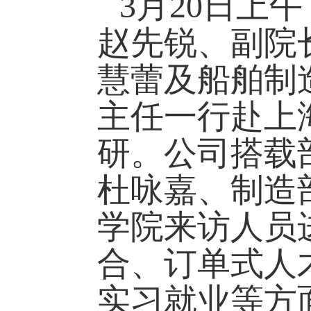
3
月
20
日
上午
赵先锐
、副院
慧蕾及
船舶制
主任
一行赴上
研
。
公司搭载
杜咏嘉、制造
学院来访人员
合
、
订单式人
实习
就业等方