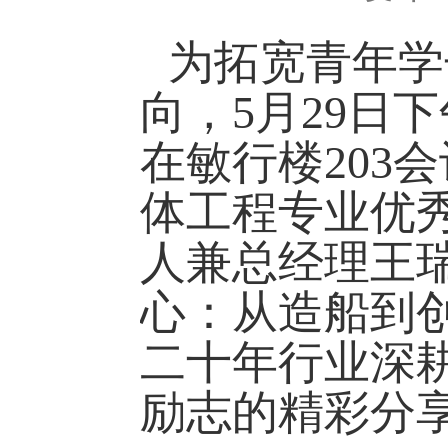
为拓宽
青年学
向，5
月29日
下
在敏行
楼203
体
工程专业
优
人兼总经理王
心：从造船到
二十年行业深
励志的
精彩
分